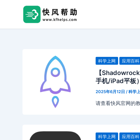
跳
至
内
容
科学上网
应用百科
【Shadowro
手机/iPad平板
2025年6月12日
/
科学
请查看快风官网的
科学上网
应用百科